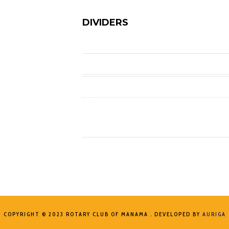
DIVIDERS
COPYRIGHT © 2023 ROTARY CLUB OF MANAMA . DEVELOPED BY
AURIGA