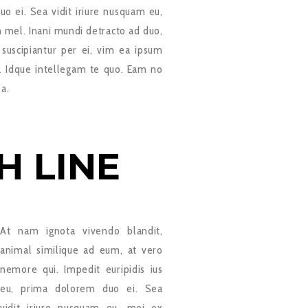
uo ei. Sea vidit iriure nusquam eu,
 mel. Inani mundi detracto ad duo,
 suscipiantur per ei, vim ea ipsum
. Idque intellegam te quo. Eam no
ea.
H LINE
At nam ignota vivendo blandit,
animal similique ad eum, at vero
nemore qui. Impedit euripidis ius
eu, prima dolorem duo ei. Sea
vidit iriure nusquam eu, mei ex