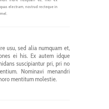
quas electram, nostrud recteque in
mel.
re usu, sed alia numquam et,
iones ei his. Ex autem idque
idans suscipiantur pri, pri no
ntium. Nominavi menandri
choro mentitum molestie.