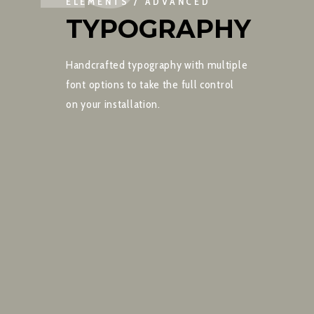
ELEMENTS / ADVANCED
TYPOGRAPHY
Handcrafted typography with multiple
font options to take the full control
on your installation.