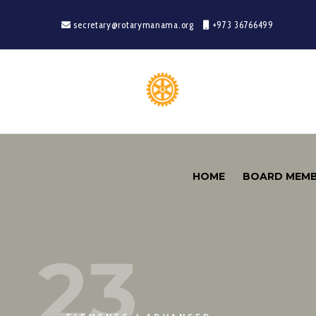
secretary@rotarymanama.org
+973 36766499
HOME
BOARD MEM
23