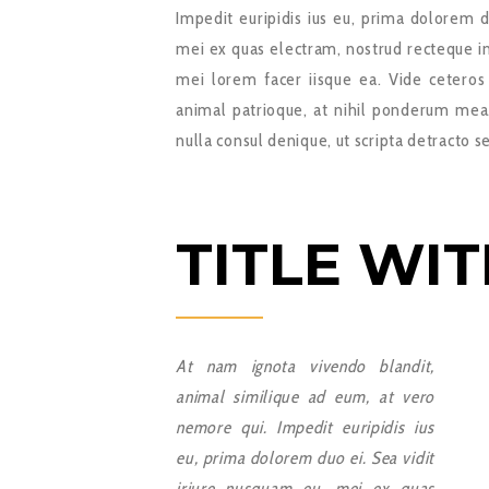
Impedit euripidis ius eu, prima dolorem d
mei ex quas electram, nostrud recteque in
mei lorem facer iisque ea. Vide ceteros
animal patrioque, at nihil ponderum mea
nulla consul denique, ut scripta detracto s
TITLE WIT
At nam ignota vivendo blandit,
animal similique ad eum, at vero
nemore qui. Impedit euripidis ius
eu, prima dolorem duo ei. Sea vidit
iriure nusquam eu, mei ex quas